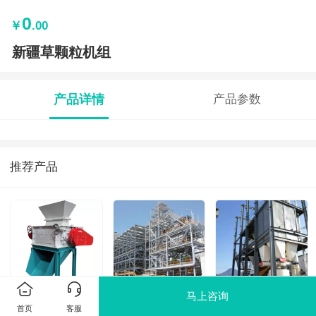
0
￥
.00
新疆草颗粒机组
产品详情
产品参数
推荐产品
马上咨询
对辊破碎机
山西10吨畜禽饲
江西景阳冈粉碎机
首页
客服