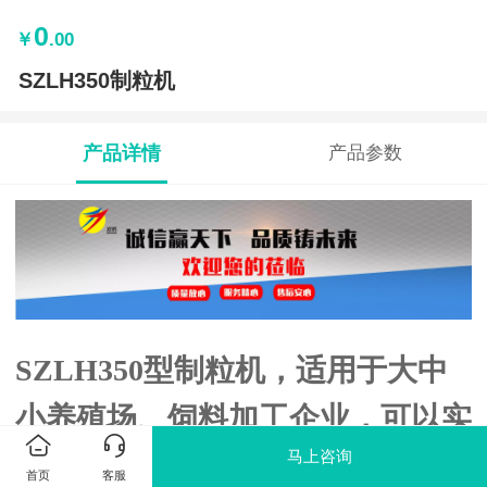
0
￥
.00
SZLH350制粒机
产品详情
产品参数
SZLH350型制粒机，适用于大中
小养殖场、饲料加工企业，可以实
马上咨询
现时产5吨粮食饲料的的产量，设
首页
客服